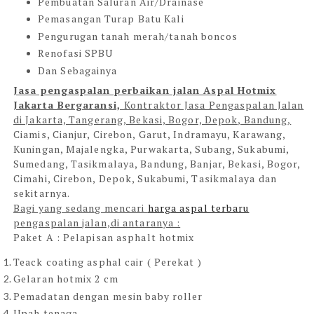
Pembuatan Saluran Air/Drainase
Pemasangan Turap Batu Kali
Pengurugan tanah merah/tanah boncos
Renofasi SPBU
Dan Sebagainya
Jasa pengaspalan perbaikan jalan Aspal Hotmix
Jakarta Bergaransi,
Kontraktor Jasa Pengaspalan Jalan
di Jakarta, Tangerang, Bekasi, Bogor, Depok, Bandung,
Ciamis, Cianjur, Cirebon, Garut, Indramayu, Karawang,
Kuningan, Majalengka, Purwakarta, Subang, Sukabumi,
Sumedang, Tasikmalaya, Bandung, Banjar, Bekasi, Bogor,
Cimahi, Cirebon, Depok, Sukabumi, Tasikmalaya dan
sekitarnya.
Bagi yang sedang mencari
harga aspal terbaru
pengaspalan jalan,di antaranya :
Paket A : Pelapisan asphalt hotmix
Teack coating asphal cair ( Perekat )
Gelaran hotmix 2 cm
Pemadatan dengan mesin baby roller
Upah tenaga