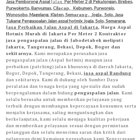
Jalan
a
Jasa Pemborong Aspal
Per Meter 2 di Pek
long
a
n, Brebes,
ac
ap,
Purwokerto, B
anyum
as,
Cil
Kebumen, Purworejo,
ar
ang,
a,
Wonosobo, M
agel
ang,
Kl
aten,
Sem
Jogj
Solo. Jasa
Tukang Pengaspalan Jalan aspal hotmix Jogja, Solo, Semarang,
Jasa Perbaikan Jalan Aspal di Jakarta,
Harga Aspal
Hotmix Murah di Jakarta Per Meter 2
Kontraktor
jasa pengaspalan jalan di Jabodetabek meliputi
Jakarta, Tangerang, Bekasi, Depok, Bogor dan
sekitarnya.
Kami merupakan perusahan jasa
pengaspalan jalan (Aspal hotmix) maupun jasa
perbaikan (patching) jalan khususnya di daerah Jakarta,
Bogor, Depok, Tangerang, Bekasi,
jasa aspal Bandung
dan sekitarnya. Kami di dukung oleh Sumber Daya
peralatan dan tenaga kerja yang spesialis dan sudah
berpengalaman dalam bidang
pengaspalan jalan
.
Kami
selalu berusaha untuk memberikan pelayanan yang
terbaik dengan membangun kepercayaan konsumen serta
menjalin kerjasama, saling menguntungkan dan
berkelanjutan, kami selalu menjaga kualitas pekerjaan
dan memberikan pelayanan sesuai dengan permintaan
pelanggan dan selalu menerima saran dan kritik dari
pelanggan demi kemajuan perusahaan kami. Kepercayaan