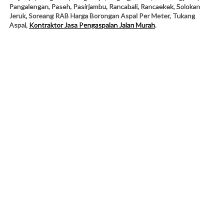
Pangalengan, Paseh, Pasirjambu, Rancabali, Rancaekek, Solokan
Jeruk, Soreang RAB Harga Borongan Aspal Per Meter, Tukang
Aspal,
Kontraktor Jasa Pengaspalan Jalan Murah
.
JASA PENGASPALAN DI JAKARTA UTARA: Koja,
Kelapa Gading, Tanjung Priuk, Pademangan,
Penjaringan, Cilincing - Jakarta Timur Matraman,
Pulo Gadung, Jatinegara, Duren Sawit, Kramat Jati,
Makasar, Pasar ebo, Ciracas, Cipayung, Cakung -
(Jakarta Selatan) • Kebayoran Baru, Kebayoran
Lama, Pesanggrahan, Cilandak, Pasar Minggu,
Jagakarsa, Mampang Prapatan, Pancoran, Tebet,
Setiabudi - (Jakarta Barat) • Cengkareng, Grogol
Petamburan, Kalideres, Kebon Jeruk, Kembangan,
Palmerah, Taman Sari, Tambora (Kota Bandung)
Andir, Antapani, Arcamanik, Astanaanyar,
Babakanciparay, Bandung Kidul, Bandung Kulon,
Bandung Wetan, Batununggal, Bojongloa Kaler,
Bojongloa Kidul, Buahbatu, Cibeunying Kaler,
Cibeunying Kidul, Cibiru, Cicendo, Cidadap,
Kiaracondong, Lengkong, Mandalajati, Panyileukan,
Rancasari, Regol, Sukajadi, Sukasari,