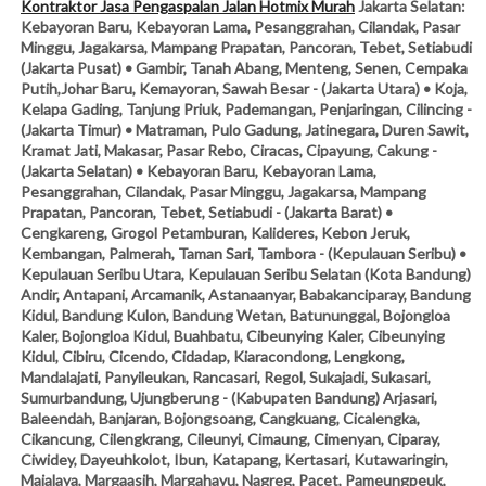
Kontraktor Jasa Pengaspalan Jalan Hotmix Murah
Jakarta Selatan:
Kebayoran Baru, Kebayoran Lama, Pesanggrahan, Cilandak, Pasar
Minggu, Jagakarsa, Mampang Prapatan, Pancoran, Tebet, Setiabudi
(Jakarta Pusat) • Gambir, Tanah Abang, Menteng, Senen, Cempaka
Putih,Johar Baru, Kemayoran, Sawah Besar - (Jakarta Utara) • Koja,
Kelapa Gading, Tanjung Priuk, Pademangan, Penjaringan, Cilincing -
(Jakarta Timur) • Matraman, Pulo Gadung, Jatinegara, Duren Sawit,
Kramat Jati, Makasar, Pasar Rebo, Ciracas, Cipayung, Cakung -
(Jakarta Selatan) • Kebayoran Baru, Kebayoran Lama,
Pesanggrahan, Cilandak, Pasar Minggu, Jagakarsa, Mampang
Prapatan, Pancoran, Tebet, Setiabudi - (Jakarta Barat) •
Cengkareng, Grogol Petamburan, Kalideres, Kebon Jeruk,
Kembangan, Palmerah, Taman Sari, Tambora - (Kepulauan Seribu) •
Kepulauan Seribu Utara, Kepulauan Seribu Selatan (Kota Bandung)
Andir, Antapani, Arcamanik, Astanaanyar, Babakanciparay, Bandung
Kidul, Bandung Kulon, Bandung Wetan, Batununggal, Bojongloa
Kaler, Bojongloa Kidul, Buahbatu, Cibeunying Kaler, Cibeunying
Kidul, Cibiru, Cicendo, Cidadap, Kiaracondong, Lengkong,
Mandalajati, Panyileukan, Rancasari, Regol, Sukajadi, Sukasari,
Sumurbandung, Ujungberung - (Kabupaten Bandung) Arjasari,
Baleendah, Banjaran, Bojongsoang, Cangkuang, Cicalengka,
Cikancung, Cilengkrang, Cileunyi, Cimaung, Cimenyan, Ciparay,
Ciwidey, Dayeuhkolot, Ibun, Katapang, Kertasari, Kutawaringin,
Majalaya, Margaasih, Margahayu, Nagreg, Pacet, Pameungpeuk,