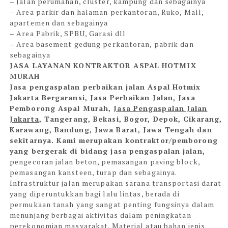
– Jalan perumahan, cluster, kampung dan sebagainya
– Area parkir dan halaman perkantoran, Ruko, Mall,
apartemen dan sebagainya
– Area Pabrik, SPBU, Garasi dll
– Area basement gedung perkantoran, pabrik dan
sebagainya
JASA LAYANAN KONTRAKTOR ASPAL HOTMIX
MURAH
Jasa pengaspalan perbaikan jalan Aspal Hotmix
Jakarta Bergaransi,
Jasa Perbaikan Jalan, Jasa
Pemborong Aspal Murah,
Jasa Pengaspalan Jalan
Jakarta
, Tangerang, Bekasi, Bogor, Depok, Cikarang,
Karawang, Bandung, Jawa Barat, Jawa Tengah dan
sekitarnya. Kami merupakan kontraktor/pemborong
yang bergerak di bidang jasa pengaspalan jalan,
pengecoran jalan beton, pemasangan paving block,
pemasangan kansteen, turap dan sebagainya.
Infrastruktur jalan merupakan sarana transportasi darat
yang diperuntukkan bagi lalu lintas, berada di
permukaan tanah yang sangat penting fungsinya dalam
menunjang berbagai aktivitas dalam peningkatan
perekonomian masyarakat. Material atau bahan jenis