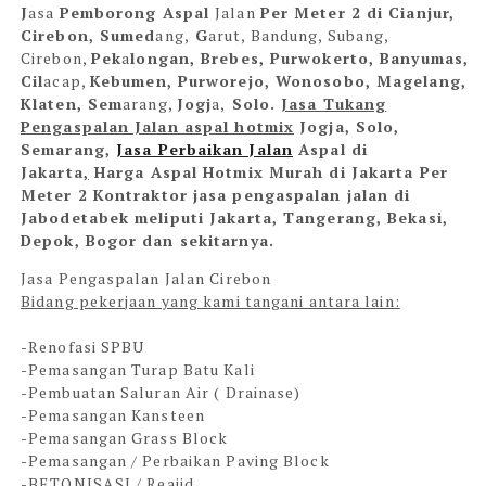
J
as
a
Pemborong Aspal
Jalan
Per Meter 2 di Cianjur,
Cirebon, Sumed
ang,
G
arut, B
andung, Sub
ang,
Cirebon,
Pek
a
longan, Brebes, Purwokerto, Banyumas,
Cil
ac
ap,
Kebumen, Purworejo, Wonosobo, Magelang,
Klaten, Sem
ar
ang,
Jogj
a,
Solo.
Jasa Tukang
Pengaspalan Jalan aspal hotmix
Jogja, Solo,
Semarang,
Jasa Perbaikan Jalan
Aspal di
Jakarta
,
Harga Aspal Hotmix Murah di Jakarta Per
Meter 2
Kontraktor jasa pengaspalan jalan di
Jabodetabek meliputi Jakarta, Tangerang, Bekasi,
Depok, Bogor dan sekitarnya.
Jasa Pengaspalan Jalan Cirebon
Bidang pekerjaan yang kami tangani antara lain:
-Renofasi SPBU
-Pemasangan Turap Batu Kali
-Pembuatan Saluran Air ( Drainase)
-Pemasangan Kansteen
-Pemasangan Grass Block
-Pemasangan / Perbaikan Paving Block
-BETONISASI / Reajid