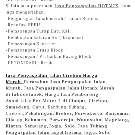
Selain jasa pekerjaan
Jasa Pengaspalan HOTMIX
, kami
juga mengerjakan;
-Pengurugan Tanah merah / Tanah Boncos
-Renofasi SPBU
-Pemasangan Turap Batu Kali
-Pembuatan Saluran Air ( Drainase)
-Pemasangan Kansteen
-Pemasangan Grass Block
-Pemasangan / Perbaikan Paving Block
-BETONISASI / Reajid
Jasa Pengaspalan Jalan Cirebon
Harga
Murah
,
Perusahan Jasa Pengaspalan Jalan
Murah
,
Jasa Pengaspalan Jalan Hotmix Murah
di
Jabodetabek
, Harga J
as
a
Pemborong
Aspal
Jalan
Per Meter 2 di Cianjur, Cirebon,
Sumed
ang,
G
arut, B
andung, Sub
ang,
Cirebon,
Pek
a
longan, Brebes, Purwokerto, Banyumas,
Cil
ac
ap,
Kebumen, Purworejo, Wonosobo, Magelang,
Klaten, Sem
ar
ang,
Jogj
a,
Solo.
Jasa Tukang
Pengaspalan Jalan aspal hotmix Jogja
, Solo,