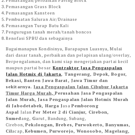
Pemasangan/perbaikan Paving Block
Pemasangan Grass Block
Pemasangan Kansteen
Pembuatan Saluran Air/Drainase
Pemasangan Turap Batu Kali
Pengurugan tanah merah/tanah boncos
Renofasi SPBU dan sebagainya
Bagaimanapun Kondisinya, Barapapun Luasnya, Mulai
dari dasar tanah, perbaikan dan pelapisan ulang/overlay,
Berpengalaman, dan kami siap mengerjakan partai kecil
maupun partai besar.
Kontraktor Jasa Pengaspalan
Jalan Hotmix di Jakarta
, Tangerang, Depok, Bogor,
Bekasi, Banten Jawa Barat, Jawa Timur dan
sekitarnya.
Jasa Pengaspalan Jalan Cibubur
Jakarta
Timur
Harga Murah,
Perusahan Jasa Pengaspalan
Jalan Murah
,
Jasa Pengaspalan Jalan Hotmix Murah
di
Jabodetabek
, Harga J
as
a
Pemborong
Aspal
Jalan
Per Meter 2 di Cianjur, Cirebon,
Sumed
ang,
G
arut, B
andung, Sub
ang,
Cirebon,
Pek
a
longan, Brebes, Purwokerto, Banyumas,
Cil
ac
ap,
Kebumen, Purworejo, Wonosobo, Magelang,