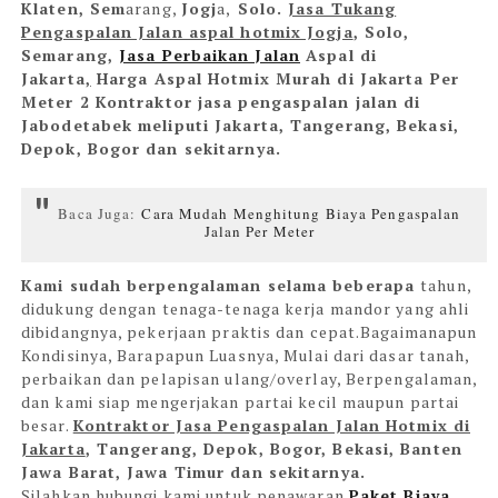
Klaten, Sem
ar
ang,
Jogj
a,
Solo.
Jasa Tukang
Pengaspalan Jalan aspal hotmix Jogja
, Solo,
Semarang,
Jasa Perbaikan Jalan
Aspal di
Jakarta
,
Harga Aspal Hotmix Murah di Jakarta Per
Meter 2
Kontraktor jasa pengaspalan jalan di
Jabodetabek meliputi Jakarta, Tangerang, Bekasi,
Depok, Bogor dan sekitarnya.
Baca Juga:
Cara Mudah Menghitung Biaya Pengaspalan
Jalan Per Meter
Kami sudah berpengalaman selama beberapa
tahun,
didukung dengan tenaga-tenaga kerja mandor yang ahli
dibidangnya, pekerjaan praktis dan cepat.
Bagaimanapun
Kondisinya, Barapapun Luasnya, Mulai dari dasar tanah,
perbaikan dan pelapisan ulang/overlay, Berpengalaman,
dan kami siap mengerjakan partai kecil maupun partai
besar.
Kontraktor Jasa Pengaspalan Jalan Hotmix di
Jakarta
, Tangerang, Depok, Bogor, Bekasi, Banten
Jawa Barat, Jawa Timur dan sekitarnya.
Silahkan hubungi kami untuk penawaran
Paket Biaya