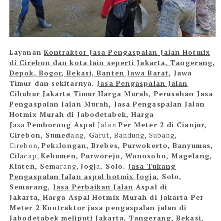
Layanan
Kontraktor Jasa Pengaspalan Jalan Hotmix
di Cirebon dan kota lain seperti Jakarta, Tangerang,
Depok, Bogor, Bekasi, Banten Jawa Barat
, Jawa
Timur dan sekitarnya.
Jasa Pengaspalan Jalan
Cibubur
Jakarta Timur
Harga Murah,
Perusahan Jasa
Pengaspalan Jalan Murah
,
Jasa Pengaspalan Jalan
Hotmix Murah di
Jabodetabek
, Harga
J
as
a
Pemborong Aspal
Jalan
Per Meter 2 di Cianjur,
Cirebon, Sumed
ang,
G
arut, B
andung, Sub
ang,
Cirebon,
Pek
a
longan, Brebes, Purwokerto, Banyumas,
Cil
ac
ap,
Kebumen, Purworejo, Wonosobo, Magelang,
Klaten, Sem
ar
ang,
Jogj
a,
Solo.
Jasa Tukang
Pengaspalan Jalan aspal hotmix Jogja
, Solo,
Semarang,
Jasa Perbaikan Jalan
Aspal di
Jakarta
,
Harga Aspal Hotmix Murah di Jakarta Per
Meter 2
Kontraktor jasa pengaspalan jalan di
Jabodetabek meliputi Jakarta, Tangerang, Bekasi,